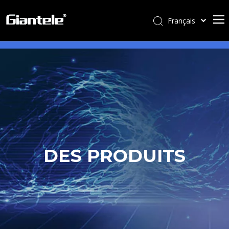
Français
বাংলা
ไทย
Tiếng Việt
Italiano
Português
Español
Pусский
العربية
DES PRODUITS
简体中文
English