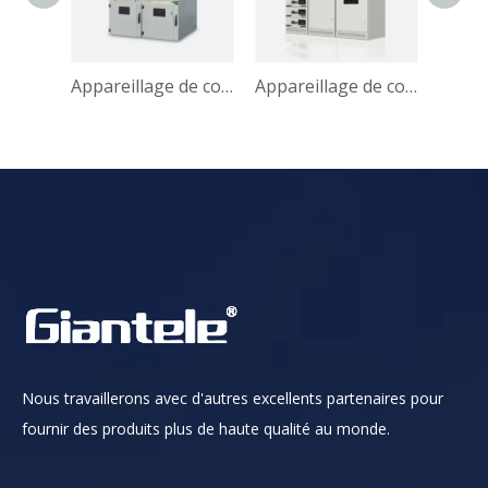
Disjoncteur électrique à vide moyenne tension triphasé 11kV VS1
Appareillage de commutation à boîtier métallique mobile à courant alternatif de type blindé moyen KYN28
Appareillage de commutation blindé débrochable basse tension MNS
Nous travaillerons avec d'autres excellents partenaires pour
fournir des produits plus de haute qualité au monde.