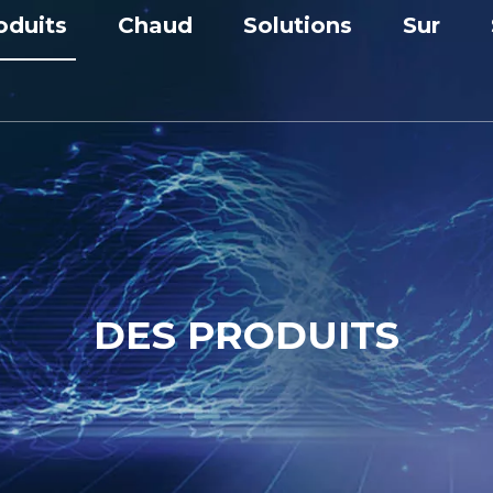
oduits
Chaud
Solutions
Sur
illage basse tension
Appareillage de commutation
Solution de l'industrie
Profil
eillage moyenne tension
Disjoncteur à vide
Application
Prix ​​et
formateur
Banque condensateur
Personnalisation
Centre
cteur
Unité principale de sonnerie
Nouvel
eur à condensateur
DES PRODUITS
re à panneaux CC
tation préfabriquée