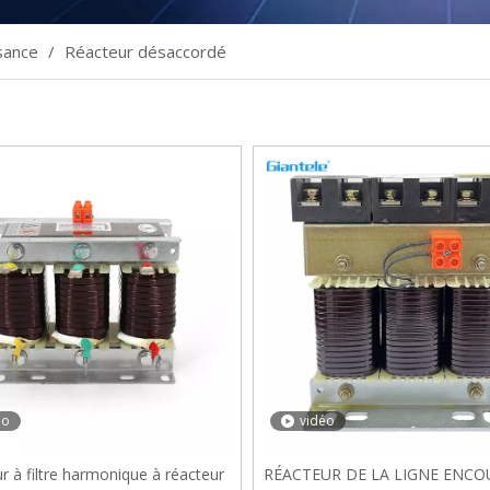
sance
/
Réacteur désaccordé
éo
vidéo
r à filtre harmonique à réacteur
RÉACTEUR DE LA LIGNE ENCO