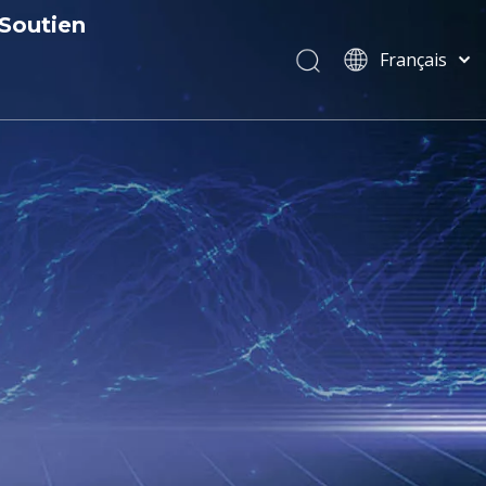
Soutien
Français
Service
বাংলা
ไทย
 certificats
Télécharger
Tiếng Việt
 de R&D
FAQ
Italiano
Português
les
Español
Pусский
العربية
简体中文
English