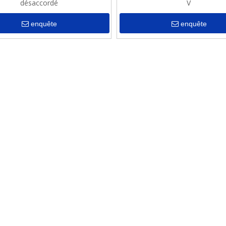
désaccordé
V
enquête
enquête