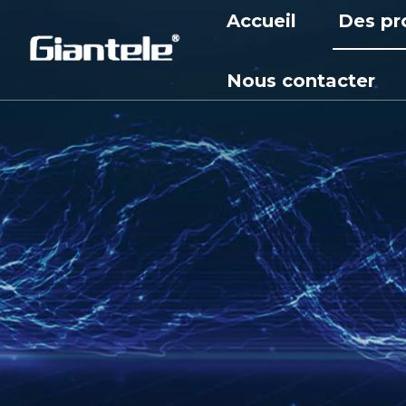
Accueil
Des pr
Appare
Nous contacter
Appar
Trans
Disjon
Réact
Armoi
Sous-s