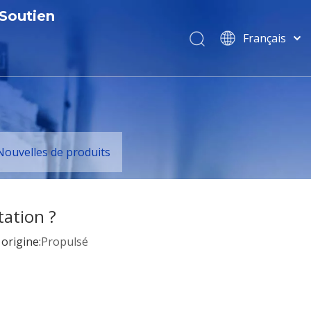
Soutien
Français
Service
বাংলা
ไทย
 certificats
Télécharger
Tiếng Việt
 de R&D
FAQ
Italiano
Português
les
Nouvelles de produits
Español
Pусский
العربية
tation ?
简体中文
rigine:
Propulsé
English