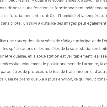
ée. Il peut réaliser « quatre télécommandes », à savoir la mesu
nité dispose d'une fonction de fonctionnement indépendante 
tres de fonctionnement, contrôler l'humidité et la températur
ans pilote ; un suivi à distance des images peut également ê
alise une conception du schéma de câblage principal et de l'
ir les spécifications et les modèles de la sous-station en boît
 être qualifié, et la sous-station est véritablement réalisée.
site nécessite uniquement le positionnement de l'armoire, la 
s paramètres de protection, le test de transmission et d'au
vice. Cela ne prend que 5 à 8 jours environ, ce qui réduit con