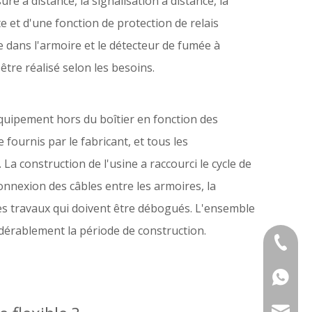
re à distance, la signalisation à distance, la
et d'une fonction de protection de relais
e dans l'armoire et le détecteur de fumée à
tre réalisé selon les besoins.
équipement hors du boîtier en fonction des
e fournis par le fabricant, et tous les
 La construction de l'usine a raccourci le cycle de
connexion des câbles entre les armoires, la
tres travaux qui doivent être débogués. L'ensemble
sidérablement la période de construction.
+86 133
+86 133
service