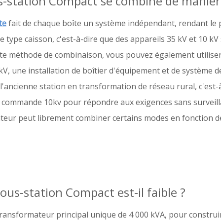
s-station Compact se combine de manière 
te
fait de chaque boîte un système indépendant, rendant le p
e type caisson, c'est-à-dire que des appareils 35 kV et 10 kV
ette méthode de combinaison, vous pouvez également utilise
kV, une installation de boîtier d'équipement et de système d
'ancienne station en transformation de réseau rural, c'est-à
e commande 10kv pour répondre aux exigences sans surveillan
sateur peut librement combiner certains modes en fonction d
us-station Compact est-il faible ?
nsformateur principal unique de 4 000 kVA, pour construire