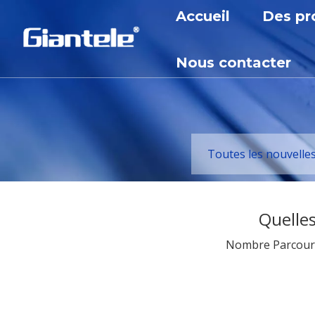
Accueil
Des pr
Appare
Nous contacter
Appar
Trans
Disjon
Toutes les nouvelle
Réact
Armoi
Quelles
Sous-s
Nombre Parcouri