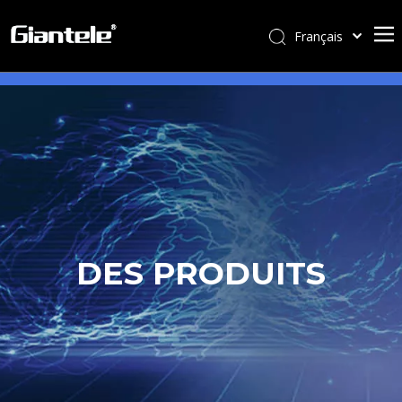
Français
বাংলা
ไทย
Tiếng Việt
Italiano
Português
Español
Pусский
العربية
DES PRODUITS
简体中文
English